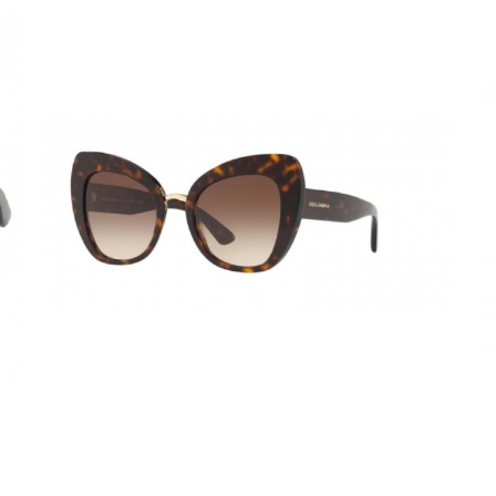
DOLCE&GABANNA
DOLCE&GABBANA DG
1335 9A