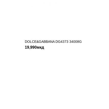
DOLCE&GABBANA DG4373 34008G
ДОДАДИ ВО КОШНИЧКА
19,990мкд