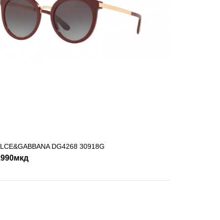
079
LCE&GABBANA DG4268 30918G
ДОДАДИ ВО КОШНИЧКА
,990мкд
SHLIST