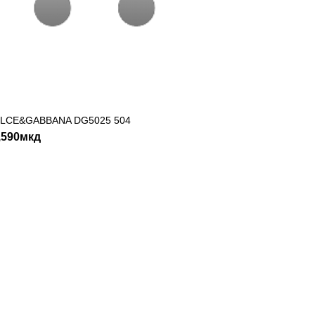
1339
LCE&GABBANA DG5025 504
ДОДАДИ ВО КОШНИЧКА
,590мкд
SHLIST