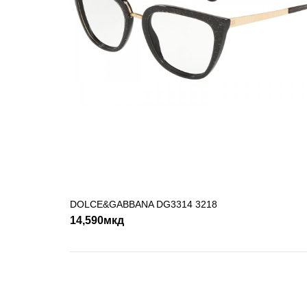
DOLCE&GABBANA DG3314 3218
ДОДАДИ ВО КОШНИЧКА
14,590мкд