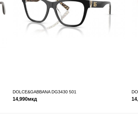
DOLCE&GABANNA
DOLCE GABBANA DG5
501
12,590мкд
DOLCE&GABBANA DG3430 501
ДОДАДИ ВО КОШНИЧКА
DO
14,990мкд
14
ДОДАДИ ВО КОШНИЧКА
ADD TO COMPARE
ADD TO WI