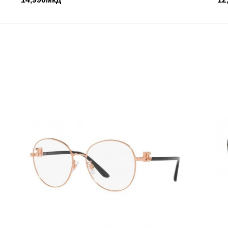
DOLCE&GABANNA
DOLCE GABBANA DG3
3250