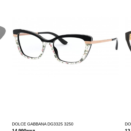
DOLCE&GABANNA
DG2279-02-86
19,000мкд
ДОДАДИ ВО КОШНИЧКА
ADD TO COMPARE
ADD TO WI
DOLCE GABBANA DG3325 3250
ДОДАДИ ВО КОШНИЧКА
DO
14,990мкд
12