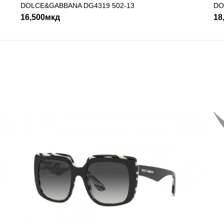
DOLCE&GABBANA DG4319 502-13
ДОДАДИ ВО КОШНИЧКА
DO
16,500мкд
18
20,590мкд
ДОДАДИ ВО КОШНИЧКА
ADD TO COMPARE
ADD TO WI