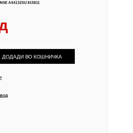
NGE AX4132SU 815811
д
?
ЗВОД