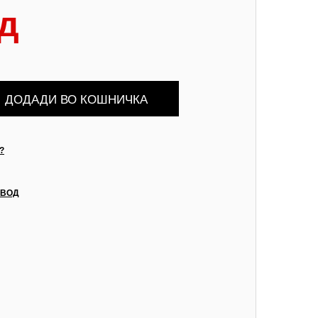
д
?
ЗВОД