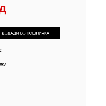
д
?
ЗВОД